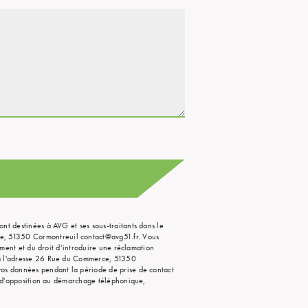
ont destinées à AVG et ses sous-traitants dans le
ce, 51350 Cormontreuil contact@avg51.fr. Vous
moment et du droit d’introduire une réclamation
e à l'adresse 26 Rue du Commerce, 51350
 vos données pendant la période de prise de contact
te d'opposition au démarchage téléphonique,