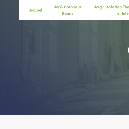
Panneau de gestion des cookies
AVG Couvreur
Avg+ Isolation Th
Accueil
Reims
et Int