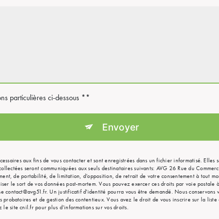
ons particulières ci-dessous **
Envoyer
aires aux fins de vous contacter et sont enregistrées dans un fichier informatisé. Elles s
 collectées seront communiquées aux seuls destinataires suivants: AVG 26 Rue du Commer
ement, de portabilité, de limitation, d’opposition, de retrait de votre consentement à tout 
aniser le sort de vos données post-mortem. Vous pouvez exercer ces droits par voie postal
se contact@avg51.fr. Un justificatif d'identité pourra vous être demandé. Nous conservons
s probatoires et de gestion des contentieux. Vous avez le droit de vous inscrire sur la lis
 le site cnil.fr pour plus d’informations sur vos droits.