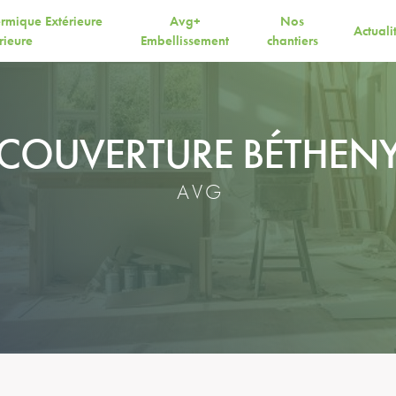
ermique Extérieure
Avg+
Nos
Actuali
érieure
Embellissement
chantiers
COUVERTURE BÉTHEN
AVG