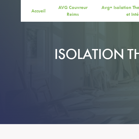
Panneau de gestion des cookies
AVG Couvreur
Avg+ Isolation Th
Accueil
Reims
et Int
ISOLATION T