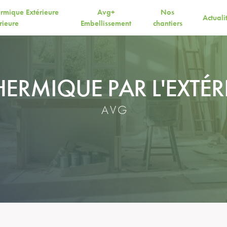
ermique Extérieure
Avg+
Nos
Actuali
érieure
Embellissement
chantiers
HERMIQUE PAR L'EXTÉR
AVG