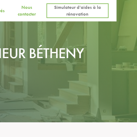
Nous
Simulateur d’aides à la
tés
contacter
rénovation
IEUR BÉTHENY