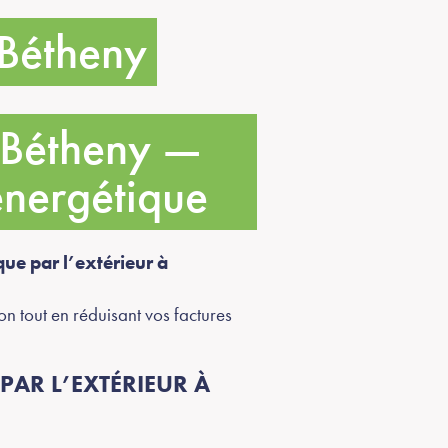
 Bétheny
à Bétheny —
énergétique
que par l’extérieur à
n tout en réduisant vos factures
AR L’EXTÉRIEUR À