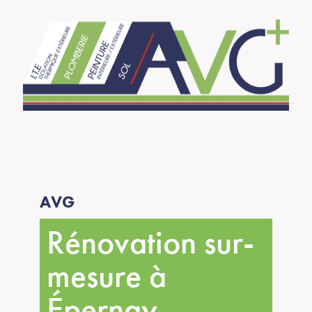
AVG
Rénovation sur-
mesure à
Épernay