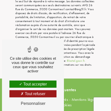
le seul but de répondre à votre message. Les données collectées
seront communiquées aux seuls destinataires suivants: AVG 26
Rue du Commerce, 51350 Cormontreuil contact@avg51.fr. Vous
disposez de droits d’accès, de rectification, d’effacement, de
portabilité, de limitation, d’opposition, de retrait de votre
consentement à tout moment et du droit d’introduire une
réclamation auprès d’une autorité de contrôle, ainsi que
d’organiser le sort de vos données post-mortem. Vous pouvez
exercer ces droits par voie postale à l'adresse 26 Rue du
Commerce, 51350 Cormontreuil ou par courrier électronique à
l'adresse contact@avg51.fr. Un justificatif d'identité pourra vous
être demandé. Nous conservons vos données pendant la période
de prise de contact puis pendant la durée de prescription légale
aux fins probatoires et de gestion des contentieux. Vous avez le
droit de vous inscrire sur la liste d'opposition au démarchage
Ce site utilise des cookies et
téléphonique, disponible à cette adresse:
Bloctel.gouv.fr
.
vous donne le contrôle sur
Consultez le site cnil.fr pour plus d’informations sur vos droits.
ceux que vous souhaitez
activer
Tout accepter
Recherches fréquentes
Tout refuser
©
Vistalid
- 2026 - Tous droits réservés -
Mentions légales
-
Personnaliser
Gestion des cookies