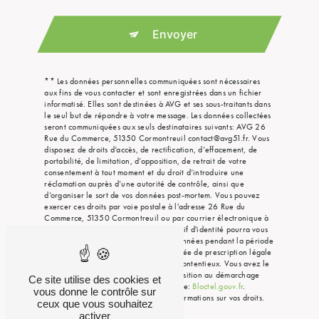
Envoyer
** Les données personnelles communiquées sont nécessaires
aux fins de vous contacter et sont enregistrées dans un fichier
informatisé. Elles sont destinées à AVG et ses sous-traitants dans
le seul but de répondre à votre message. Les données collectées
seront communiquées aux seuls destinataires suivants: AVG 26
Rue du Commerce, 51350 Cormontreuil contact@avg51.fr. Vous
disposez de droits d’accès, de rectification, d’effacement, de
portabilité, de limitation, d’opposition, de retrait de votre
consentement à tout moment et du droit d’introduire une
réclamation auprès d’une autorité de contrôle, ainsi que
d’organiser le sort de vos données post-mortem. Vous pouvez
exercer ces droits par voie postale à l'adresse 26 Rue du
Commerce, 51350 Cormontreuil ou par courrier électronique à
l'adresse contact@avg51.fr. Un justificatif d'identité pourra vous
être demandé. Nous conservons vos données pendant la période
de prise de contact puis pendant la durée de prescription légale
aux fins probatoires et de gestion des contentieux. Vous avez le
droit de vous inscrire sur la liste d'opposition au démarchage
Ce site utilise des cookies et
téléphonique, disponible à cette adresse:
Bloctel.gouv.fr
.
vous donne le contrôle sur
Consultez le site cnil.fr pour plus d’informations sur vos droits.
ceux que vous souhaitez
activer