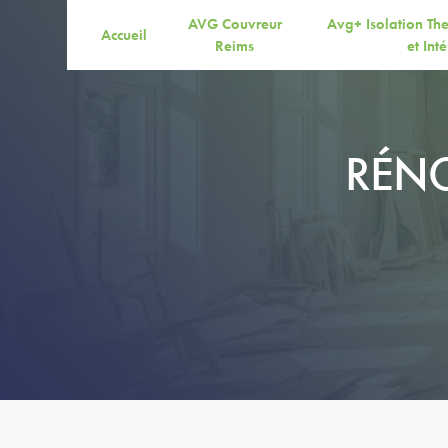
Panneau de gestion des cookies
AVG Couvreur
Avg+ Isolation Th
Accueil
Reims
et Int
RÉNO