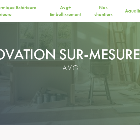
ermique Extérieure
Avg+
Nos
Actuali
érieure
Embellissement
chantiers
VATION SUR-MESURE
AVG