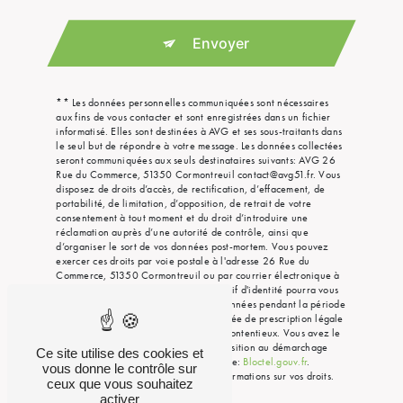
Envoyer
** Les données personnelles communiquées sont nécessaires
aux fins de vous contacter et sont enregistrées dans un fichier
informatisé. Elles sont destinées à AVG et ses sous-traitants dans
le seul but de répondre à votre message. Les données collectées
seront communiquées aux seuls destinataires suivants: AVG 26
Rue du Commerce, 51350 Cormontreuil contact@avg51.fr. Vous
disposez de droits d’accès, de rectification, d’effacement, de
portabilité, de limitation, d’opposition, de retrait de votre
consentement à tout moment et du droit d’introduire une
réclamation auprès d’une autorité de contrôle, ainsi que
d’organiser le sort de vos données post-mortem. Vous pouvez
exercer ces droits par voie postale à l'adresse 26 Rue du
Commerce, 51350 Cormontreuil ou par courrier électronique à
l'adresse contact@avg51.fr. Un justificatif d'identité pourra vous
être demandé. Nous conservons vos données pendant la période
de prise de contact puis pendant la durée de prescription légale
aux fins probatoires et de gestion des contentieux. Vous avez le
droit de vous inscrire sur la liste d'opposition au démarchage
Ce site utilise des cookies et
téléphonique, disponible à cette adresse:
Bloctel.gouv.fr
.
vous donne le contrôle sur
Consultez le site cnil.fr pour plus d’informations sur vos droits.
ceux que vous souhaitez
activer